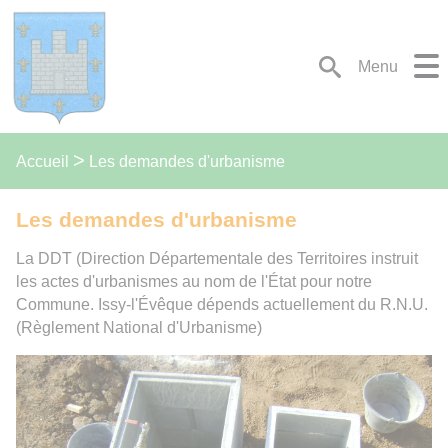
Lien
Lien
Lien
Lien
Panneau de gestion des cookies
d'accès
d'accès
d'accès
d'accès
rapide
rapide
rapide
rapide
Menu
au
au
à
au
menu
contenu
la
pied
principal
recherche
de
page
Les demandes d'urbanisme
Accueil
Les demandes d'urbanisme
La DDT (Direction Départementale des Territoires instruit
les actes d'urbanismes au nom de l'État pour notre
Commune. Issy-l'Évêque dépends actuellement du R.N.U.
(Règlement National d'Urbanisme)