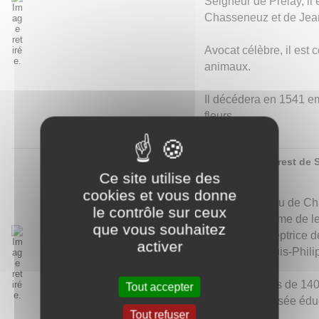
Seigneur de Prelay, il 
Chasseneuz et de Jea
Avocat célèbre, il est
animaux.
Il décédera en 1541 e
fleurs.
Félicité de Crest de
Ce site utilise des
cookies et vous donne
Née au château de Cha
le contrôle sur ceux
l'Évêque. Femme de let
que vous souhaitez
devenue préceptrice d
activer
du futur roi Louis-Phili
Elle a écrit plus de 1
Tout accepter
épistolaire à visée édu
Tout refuser