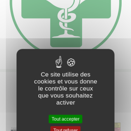
Ce site utilise des
cookies et vous donne
PHARMACIES DE GARDE
le contrôle sur ceux
(A partir de 9 h le vendredi et de 19 h le lundi)
que vous souhaitez
activer
Tout accepter
Tout refuser